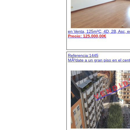
en Venta, 125m²C, 4D, 2B, Asc, e
Precio: 125.000,00€
Referencia:1445
MÃºdate a un gran piso en el cen
V E N D I D