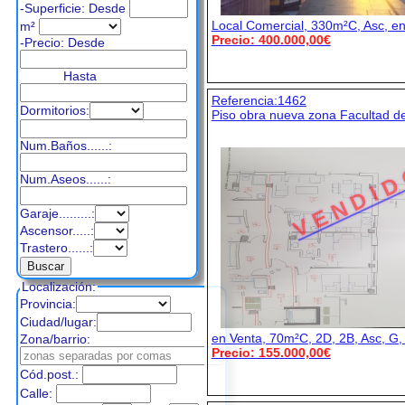
-Superficie: Desde
Local Comercial, 330m²C, Asc, e
m²
Precio: 400.000,00€
-Precio:
Desde
Hasta
Referencia:1462
Dormitorios:
Piso obra nueva zona Facultad de
Num.Baños......:
V E N D I D
Num.Aseos......:
Garaje.........:
Ascensor.....:
Trastero......:
Localización:
Provincia:
Ciudad/lugar:
en Venta, 70m²C, 2D, 2B, Asc, G,
Zona/barrio:
Precio: 155.000,00€
Cód.post.:
Calle: