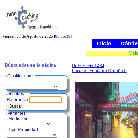
Viernes, 07 de Agosto de 2026
[08:15:40]
Inicio
Dónde
Visi
Búsquedas en la página
Referencia:1464
Local en venta en Ordoño II
Clasificar por:
Alquilad
Si sabes...:
Referencia:
Variantes:
-Modalidad:
-Tipo Propiedad: