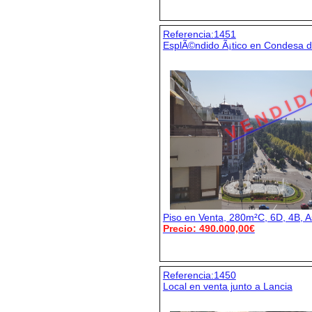
Referencia:1451
EsplÃ©ndido Ã¡tico en Condesa 
V E N D I D
Piso en Venta, 280m²C, 6D, 4B, A
Precio: 490.000,00€
Referencia:1450
Local en venta junto a Lancia