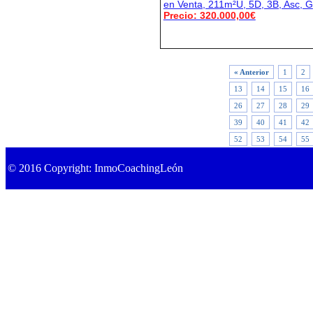
en Venta, 211m²U, 5D, 3B, Asc, G
Precio: 320.000,00€
« Anterior
1
2
13
14
15
16
26
27
28
29
39
40
41
42
52
53
54
55
© 2016 Copyright: InmoCoachingLeón