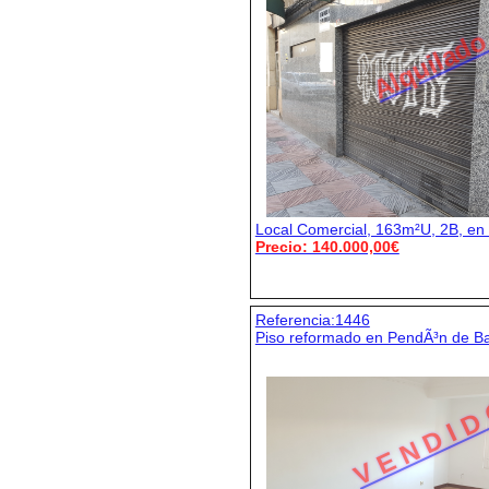
Alquilad
Local Comercial, 163m²U, 2B, en
Precio: 140.000,00€
Referencia:1446
Piso reformado en PendÃ³n de B
V E N D I D