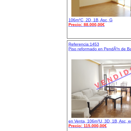
106m²C, 2D, 1B, Asc, G
Precio: 88.000,00€
Referencia:1453
Piso reformado en PendÃ³n de B
V E N D I D
en Venta, 106m²U, 3D, 1B, Asc, 
Precio: 115.000,00€