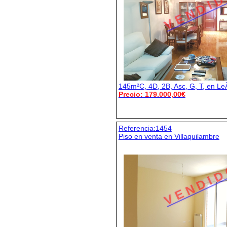
V E N D I D
145m²C, 4D, 2B, Asc, G, T, en Le
Precio: 179.000,00€
Referencia:1454
Piso en venta en Villaquilambre
V E N D I D