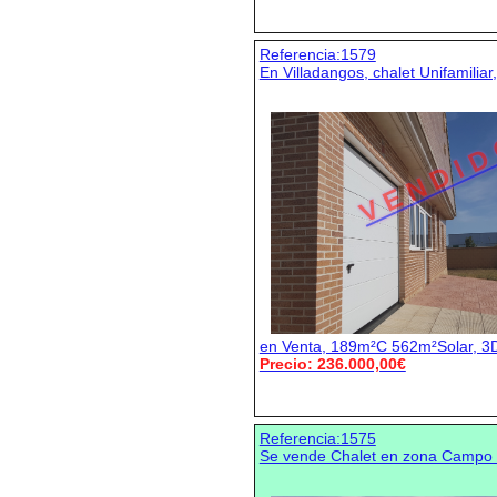
Referencia:1579
En Villadangos, chalet Unifamiliar
V E N D I D
en Venta, 189m²C 562m²Solar, 3D
Precio: 236.000,00€
Referencia:1575
Se vende Chalet en zona Campo 