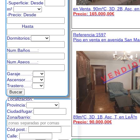
-Superficie: Desde
en Venta, 90m²C, 3D, 2B, Asc, en
m²
Precio: 165.000,00€
-Precio:
Desde
Hasta
Referencia:1597
Dormitorios:
Piso en venta en avenida San 
Num.Baños......:
V E N D I D
Num.Aseos......:
Garaje.........:
Ascensor.....:
Trastero......:
Localización:
Provincia:
Ciudad/lugar:
89m²C, 3D, 1B, Asc, T, en LeÃ³n
Zona/barrio:
Precio: 90.000,00€
Cód.post.:
Calle: