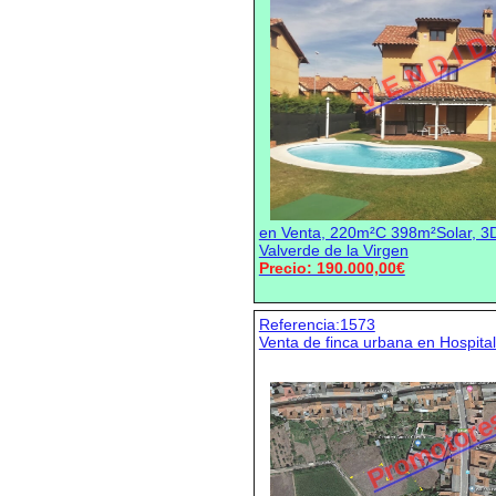
V E N D I D
en Venta, 220m²C 398m²Solar, 3D
Valverde de la Virgen
Precio: 190.000,00€
Referencia:1573
Venta de finca urbana en Hospita
Promotore