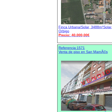
Finca Urbana/Solar, 3488m²Solar,
Orbigo
Precio: 40.000,00€
Referencia:1571
Venta de piso en San MamÃ©s
V E N D I D