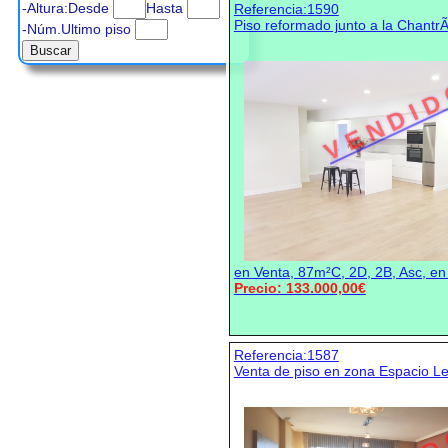
-Altura:Desde
Hasta
Referencia:1590
Piso reformado junto a la ChantrÃ
-Núm.Ultimo piso
V E N D I D
en Venta, 87m²C, 2D, 2B, Asc, en
Precio: 133.000,00€
Referencia:1587
Venta de piso en zona Espacio L