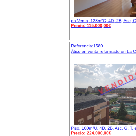
en Venta, 123m²C, 4D, 2B, Asc, G
Precio: 115.000,00€
Referencia:1580
Ãtico en venta reformado en La C
V E N D I D
Piso, 100m²U, 4D, 2B, Asc, G, T,
Precio: 224.000,00€