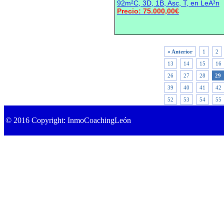
92m²C, 3D, 1B, Asc, T, en LeÃ³n
Precio: 75.000,00€
« Anterior
1
2
13
14
15
16
26
27
28
29
39
40
41
42
52
53
54
55
© 2016 Copyright: InmoCoachingLeón