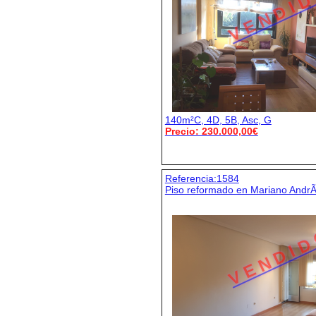
V E N D I D
140m²C, 4D, 5B, Asc, G
Precio: 230.000,00€
Referencia:1584
Piso reformado en Mariano Andr
V E N D I D