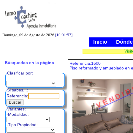
Domingo, 09 de Agosto de 2026
[10:01:58]
Inicio
Dónde
Visi
Búsquedas en la página
Referencia:1600
Piso reformado y amueblado en e
Clasificar por:
V E N D I D
Si sabes...:
Referencia:
Variantes:
-Modalidad:
-Tipo Propiedad: