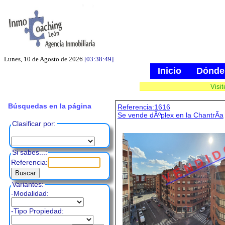
Lunes, 10 de Agosto de 2026
[03:38:49]
Inicio
Dónde
Visi
Búsquedas en la página
Referencia:1616
Se vende dÃºplex en la ChantrÃ­a
Clasificar por:
V E N D I D
Si sabes...:
Referencia:
Variantes:
-Modalidad:
-Tipo Propiedad: