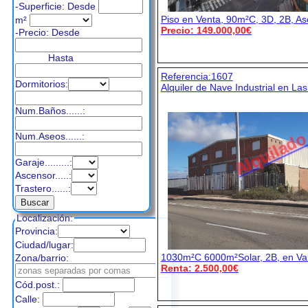
-Superficie: Desde
Piso en Venta, 90m²C, 3D, 2B, As
m²
Precio: 149.000,00€
-Precio:
Desde
Hasta
Referencia:1607
Dormitorios:
Alquiler de Nave Industrial en L
Num.Baños......:
Alquilad
Num.Aseos......:
Garaje.........:
Ascensor.....:
Trastero......:
Localización:
Provincia:
Ciudad/lugar:
1030m²C 6000m²Solar, 2B, en Va
Zona/barrio:
Renta: 2.500,00€
Cód.post.:
Calle: