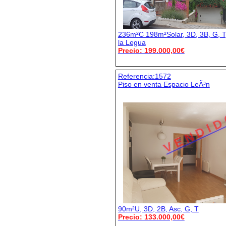
236m²C 198m²Solar, 3D, 3B, G, T,
la Legua
Precio: 199.000,00€
Referencia:1572
Piso en venta Espacio LeÃ³n
V E N D I D
90m²U, 3D, 2B, Asc, G, T
Precio: 133.000,00€