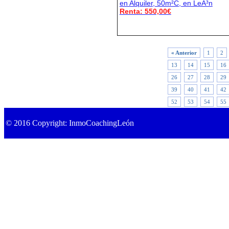
en Alquiler, 50m²C, en LeÃ³n
Renta: 550,00€
« Anterior
1
2
13
14
15
16
26
27
28
29
39
40
41
42
52
53
54
55
© 2016 Copyright: InmoCoachingLeón