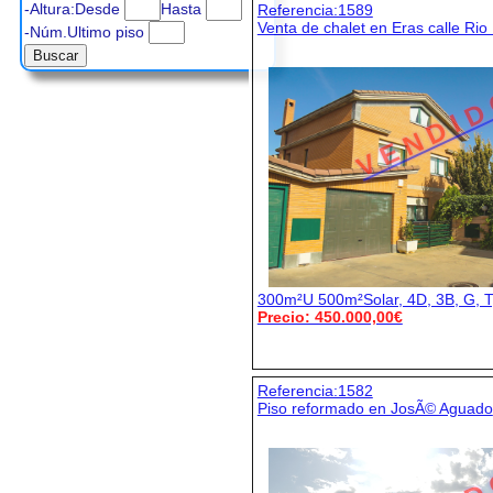
-Altura:Desde
Hasta
Referencia:1589
Venta de chalet en Eras calle Rio
-Núm.Ultimo piso
V E N D I D
300m²U 500m²Solar, 4D, 3B, G, T
Precio: 450.000,00€
Referencia:1582
Piso reformado en JosÃ© Aguado