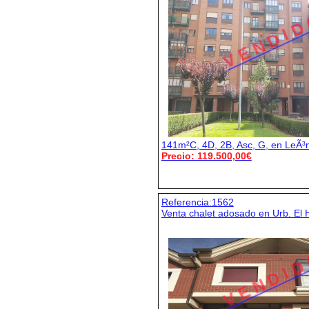
V E N D I D
141m²C, 4D, 2B, Asc, G, en LeÃ³
Precio: 119.500,00€
Referencia:1562
Venta chalet adosado en Urb. El
V E N D I D