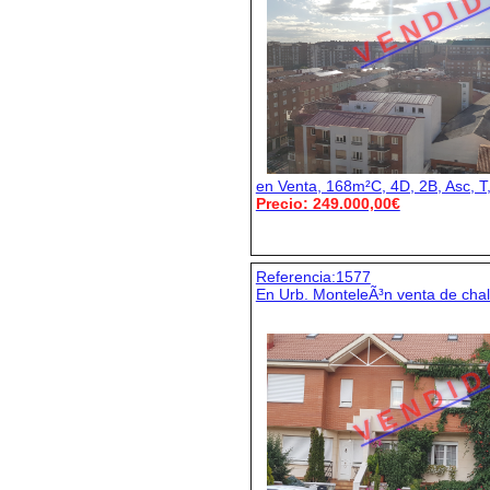
V E N D I D
en Venta, 168m²C, 4D, 2B, Asc, T
Precio: 249.000,00€
Referencia:1577
En Urb. MonteleÃ³n venta de cha
V E N D I D