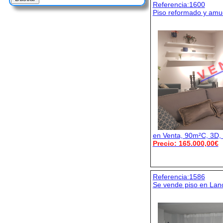
Referencia:1600
Piso reformado y amue
V E 
en Venta, 90m²C, 3D, 
Precio: 165.000,00€
Referencia:1586
Se vende piso en Lanc