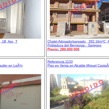
N D I D O
V E N D I D O
 1B, Asc, T
Chalet Adosado/pareado , 392.16m²C, A
Pobladura del Bernesga - Sariegos
Precio: 280.000,00€
Referencia:1133
quiler en LeÃ³n
Piso en Venta en Alcalde Miguel Casta
V E N D I D O
uilado