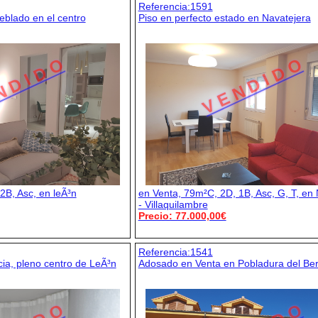
Referencia:1591
blado en el centro
Piso en perfecto estado en Navatejera
N D I D O
V E N D I D O
2B, Asc, en leÃ³n
en Venta, 79m²C, 2D, 1B, Asc, G, T, en
- Villaquilambre
Precio: 77.000,00€
Referencia:1541
ia, pleno centro de LeÃ³n
Adosado en Venta en Pobladura del Be