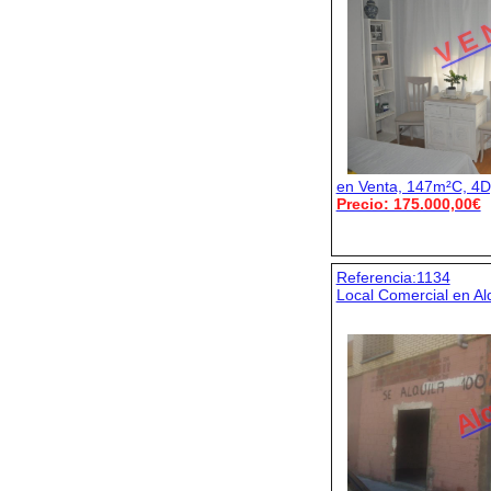
V E 
en Venta, 147m²C, 4D,
Precio: 175.000,00€
Referencia:1134
Local Comercial en Al
Alq