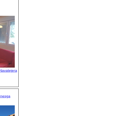
 Navatejera
rnesga