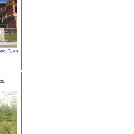
sc, G, en
Ã±o