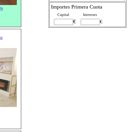
Importes Primera Cuota
³n
Capital
Intereses
€
€
ro