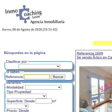
Jueves, 06 de Agosto de 2026
[19:53:43]
Búsquedas en la página
Referencia:1609
Se vende Ã¡tico en C
Clasificar por:
Si sabes...:
V E 
Referencia:
Variantes:
-Modalidad:
-Tipo Propiedad:
-Superficie: Desde
m²
-Precio:
Desde