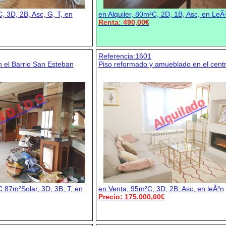
, 3D, 2B, Asc, G, T, en
en Alquiler, 80m²C, 2D, 1B, Asc, en LeÃ
Renta: 490,00€
Referencia:1601
 el Barrio San Esteban
Piso reformado y amueblado en el cent
N D I D O
Alquilado
 87m²Solar, 3D, 3B, T, en
en Venta, 95m²C, 3D, 2B, Asc, en leÃ³n
Precio: 175.000,00€