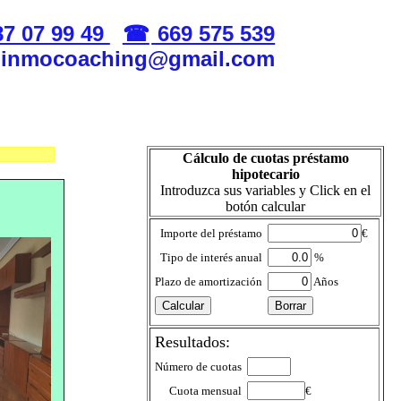
7 07 99 49
669 575 539
: inmocoaching@gmail.com
Cálculo de cuotas préstamo
hipotecario
Introduzca sus variables y Click en el
botón calcular
Importe del préstamo
€
Tipo de interés anual
%
Plazo de amortización
Años
Resultados:
Número de cuotas
Cuota mensual
€