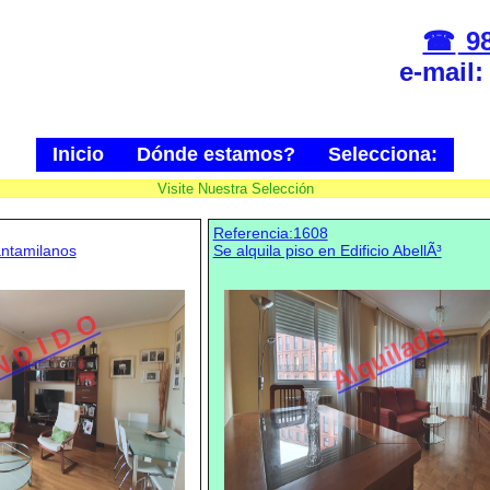
98
e-mail
Inicio
Dónde estamos?
Selecciona:
Visite Nuestra Selección
Referencia:1608
antamilanos
Se alquila piso en Edificio AbellÃ³
N D I D O
Alquilado