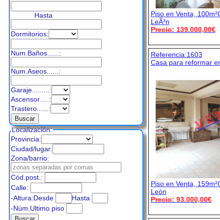
Piso en Venta, 100m²C
Hasta
LeÃ³n
Precio: 139.000,00€
Dormitorios:
Num.Baños......:
Referencia:1603
Casa para reformar en
Num.Aseos......:
Garaje.........:
V E 
Ascensor.....:
Trastero......:
Localización:
Provincia:
Ciudad/lugar:
Zona/barrio:
Cód.post.:
Piso en Venta, 159m²C
Calle:
León
-Altura:Desde
Hasta
Precio: 93.000,00€
-Núm.Ultimo piso