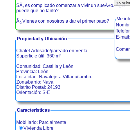
SÃ­, es complicado comenzar a vivir un sueÃ±o. Â¿O
puede que no tanto?
Me int
Â¿Vienes con nosotros a dar el primer paso?
Nombre
Teléfo
E-mail
Propiedad y Ubicación
Coment
Chalet Adosado/pareado en Venta
Superficie útil: 360 m²
Comunidad: Castilla y León
Provincia: León
Localidad: Navatejera Villaquilambre
Zona/barrio: Nava
Distrito Postal: 24193
Orientación: S-E
Características
Mobiliario: Parcialmente
Vivienda Libre