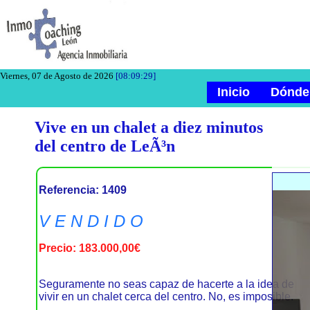
Viernes, 07 de Agosto de 2026
[08:09:30]
Inicio
Dónde
Vive en un chalet a diez minutos
del centro de LeÃ³n
Referencia: 1409
V E N D I D O
Precio:
183.000,00€
Seguramente no seas capaz de hacerte a la idea de
vivir en un chalet cerca del centro. No, es imposible.