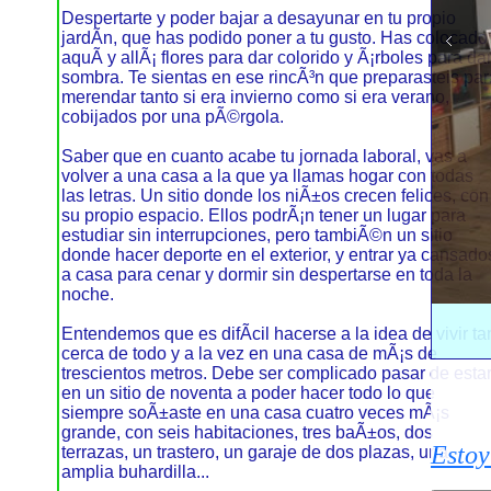
Despertarte y poder bajar a desayunar en tu propio
jardÃ­n, que has podido poner a tu gusto. Has colocado
aquÃ­ y allÃ¡ flores para dar colorido y Ã¡rboles para da
sombra. Te sientas en ese rincÃ³n que preparasteis par
merendar tanto si era invierno como si era verano,
cobijados por una pÃ©rgola.
Saber que en cuanto acabe tu jornada laboral, vas a
volver a una casa a la que ya llamas hogar con todas
las letras. Un sitio donde los niÃ±os crecen felices, con
su propio espacio. Ellos podrÃ¡n tener un lugar para
estudiar sin interrupciones, pero tambiÃ©n un sitio
donde hacer deporte en el exterior, y entrar ya cansado
a casa para cenar y dormir sin despertarse en toda la
noche.
Amp
Entendemos que es difÃ­cil hacerse a la idea de vivir ta
cerca de todo y a la vez en una casa de mÃ¡s de
trescientos metros. Debe ser complicado pasar de esta
en un sitio de noventa a poder hacer todo lo que
siempre soÃ±aste en una casa cuatro veces mÃ¡s
grande, con seis habitaciones, tres baÃ±os, dos
Estoy
terrazas, un trastero, un garaje de dos plazas, una
amplia buhardilla...